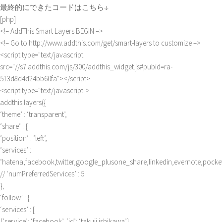
最終的にできたコードはこちら↓
[php]
<!– AddThis Smart Layers BEGIN –>
<!– Go to http://www.addthis.com/get/smart-layers to customize –>
<script type="text/javascript"
src="//s7.addthis.com/js/300/addthis_widget.js#pubid=ra-
513d8d4d24bb60fa"></script>
<script type="text/javascript">
addthis.layers({
‘theme’ : ‘transparent’,
‘share’ : {
‘position’ : ‘left’,
‘services’ :
‘hatena,facebook,twitter,google_plusone_share,linkedin,evernote,pocket
// ‘numPreferredServices’ : 5
},
‘follow’ : {
‘services’ : [
{‘service’: ‘facebook’, ‘id’: ‘takuji.ishikawa’},