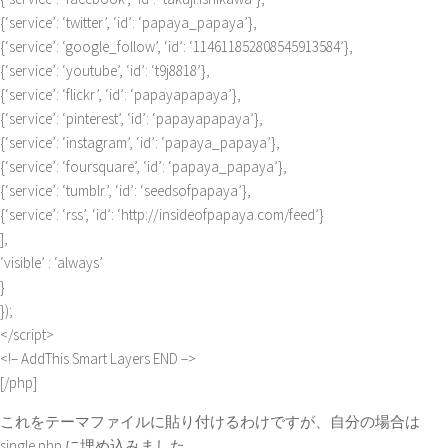
{‘service’: ‘twitter’, ‘id’: ‘papaya_papaya’},
{‘service’: ‘google_follow’, ‘id’: ‘114611852808545913584’},
{‘service’: ‘youtube’, ‘id’: ‘t9j8818’},
{‘service’: ‘flickr’, ‘id’: ‘papayapapaya’},
{‘service’: ‘pinterest’, ‘id’: ‘papayapapaya’},
{‘service’: ‘instagram’, ‘id’: ‘papaya_papaya’},
{‘service’: ‘foursquare’, ‘id’: ‘papaya_papaya’},
{‘service’: ‘tumblr’, ‘id’: ‘seedsofpapaya’},
{‘service’: ‘rss’, ‘id’: ‘http://insideofpapaya.com/feed’}
],
‘visible’ : ‘always’
}
});
</script>
<!– AddThis Smart Layers END –>
[/php]
これをテーマファイルに貼り付けるわけですが、自分の場合は
single.php に埋め込みました。