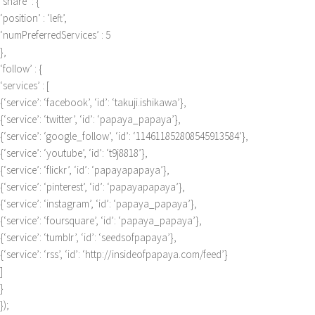
‘share’ : {
‘position’ : ‘left’,
‘numPreferredServices’ : 5
},
‘follow’ : {
‘services’ : [
{‘service’: ‘facebook’, ‘id’: ‘takuji.ishikawa’},
{‘service’: ‘twitter’, ‘id’: ‘papaya_papaya’},
{‘service’: ‘google_follow’, ‘id’: ‘114611852808545913584’},
{‘service’: ‘youtube’, ‘id’: ‘t9j8818’},
{‘service’: ‘flickr’, ‘id’: ‘papayapapaya’},
{‘service’: ‘pinterest’, ‘id’: ‘papayapapaya’},
{‘service’: ‘instagram’, ‘id’: ‘papaya_papaya’},
{‘service’: ‘foursquare’, ‘id’: ‘papaya_papaya’},
{‘service’: ‘tumblr’, ‘id’: ‘seedsofpapaya’},
{‘service’: ‘rss’, ‘id’: ‘http://insideofpapaya.com/feed’}
]
}
});