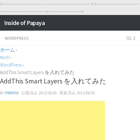
<----------------------------
---------------------------->
<---------------------------
-
---------------------------->
-------------------->
Inside of Papaya
WORDPRESS
2
ホーム
›
tech
›
WordPress
›
AddThis Smart Layers を入れてみた
AddThis Smart Layers を入れてみた
BY
PAPAYA
· 公開済み
2013/08/05
· 更新済み
2013/08/05