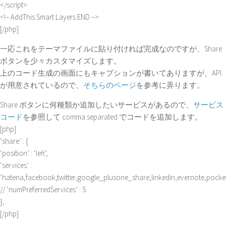
</script>
<!– AddThis Smart Layers END –>
[/php]
一応これをテーマファイルに貼り付ければ完成なのですが、Share
ボタンを少々カスタマイズします。
上のコード生成の画面にもキャプションが書いてありますが、API
が用意されているので、
そちらのページ
を参考に弄ります。
Share ボタンに何種類か追加したいサービスがあるので、
サービス
コード
を参照して comma separated でコードを追加します。
[php]
‘share’ : {
‘position’ : ‘left’,
‘services’ :
‘hatena,facebook,twitter,google_plusone_share,linkedin,evernote,pocket
// ‘numPreferredServices’ : 5
},
[/php]