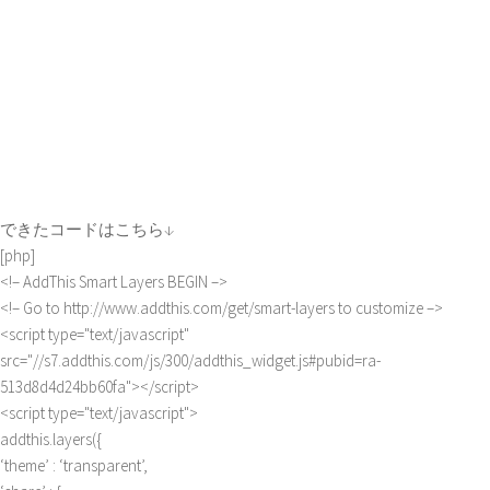
できたコードはこちら↓
[php]
<!– AddThis Smart Layers BEGIN –>
<!– Go to http://www.addthis.com/get/smart-layers to customize –>
<script type="text/javascript"
src="//s7.addthis.com/js/300/addthis_widget.js#pubid=ra-
513d8d4d24bb60fa"></script>
<script type="text/javascript">
addthis.layers({
‘theme’ : ‘transparent’,