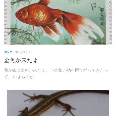
DIARY
2012/09/09
金魚が来たよ
我が家に金魚が来たよ。 下の娘が幼稚園で捕ってきたっ
て。 いきものが...