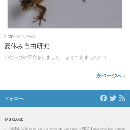
DIARY
2012/09/03
夏休み自由研究
かなへびの研究をしました。 よくできました(^ ^)
次ページへ »
フォロー:
TAG CLOUD
Apple
Amazon
beer
AddThis
AdSense
Alfa Romeo
apache
147
affiliate
beAdSense
bitnami