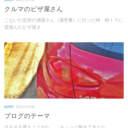
クルマのピザ屋さん
こないだ近所の酒屋さん（酒壱番）に行った時、軽トラに
窯積んだピザ屋さ...
DIARY
2012/10/08
ブログのテーマ
そろそろ替えようかな…。 ちょっと飽きてきたな…。