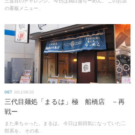
三度目のチャレンジ。 今日は鶏白湯らーめん。 このお店
の看板メニュー...
DIET
2012/08/20
三代目麺処「まるは」極 船橋店 －再
戦ー
また来ちゃった。まるは。 今日は前回気になっていた二
郎系を。 その名...