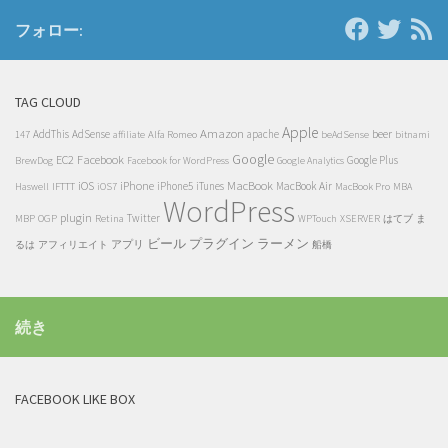
フォロー:
TAG CLOUD
Apple
Amazon
beer
AddThis
AdSense
Alfa Romeo
apache
147
affiliate
beAdSense
bitnami
Google
EC2
Facebook
Google Plus
BrewDog
Facebook for WordPress
Google Analytics
iOS
iPhone
MacBook
IFTTT
iPhone5
iTunes
MacBook Air
Haswell
iOS7
MacBook Pro
MBA
WordPress
plugin
OGP
Retina
Twitter
MBP
WPTouch
XSERVER
はてブ
ま
ビール
プラグイン
ラーメン
アプリ
るは
アフィリエイト
船橋
続き
FACEBOOK LIKE BOX