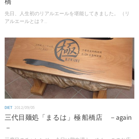
橋
先日、人生初のリアルエールを堪能してきました。 （リ
アルエールとは？...
DIET
2012/09/05
三代目麺処「まるは」極 船橋店 －again
－