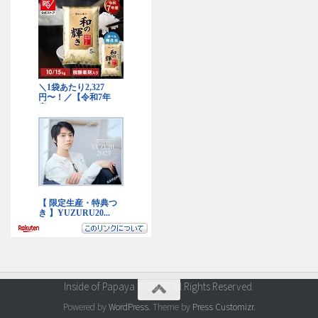
Inside of Papaya © 2026. All Rights Reserved.
Powered by
WordPress
. Theme by
Press Customizr
.