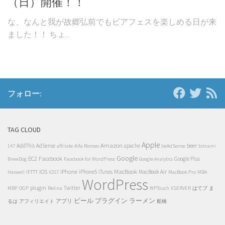
（日）開催！！
な、なんと我が故郷弘前でもビアフェスを楽しめる日が来
ました！！ ちょ...
フォロー:
TAG CLOUD
Apple
Amazon
beer
AddThis
AdSense
Alfa Romeo
apache
147
affiliate
beAdSense
bitnami
Google
EC2
Facebook
Google Plus
BrewDog
Facebook for WordPress
Google Analytics
iOS
iPhone
MacBook
IFTTT
iPhone5
iTunes
MacBook Air
Haswell
iOS7
MacBook Pro
MBA
WordPress
plugin
OGP
Retina
Twitter
MBP
WPTouch
XSERVER
はてブ
ま
ビール
プラグイン
ラーメン
アプリ
るは
アフィリエイト
船橋