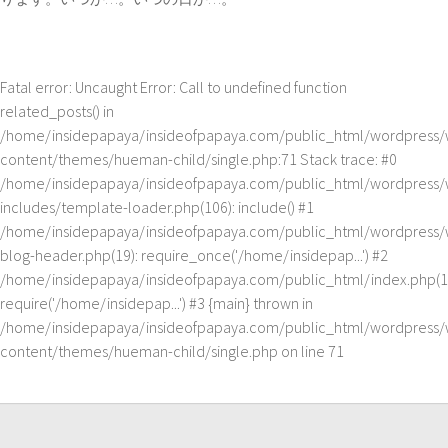
Fatal error
: Uncaught Error: Call to undefined function
related_posts() in
/home/insidepapaya/insideofpapaya.com/public_html/wordpress/
content/themes/hueman-child/single.php:71 Stack trace: #0
/home/insidepapaya/insideofpapaya.com/public_html/wordpress/
includes/template-loader.php(106): include() #1
/home/insidepapaya/insideofpapaya.com/public_html/wordpress/
blog-header.php(19): require_once('/home/insidepap...') #2
/home/insidepapaya/insideofpapaya.com/public_html/index.php(1
require('/home/insidepap...') #3 {main} thrown in
/home/insidepapaya/insideofpapaya.com/public_html/wordpress/
content/themes/hueman-child/single.php
on line
71