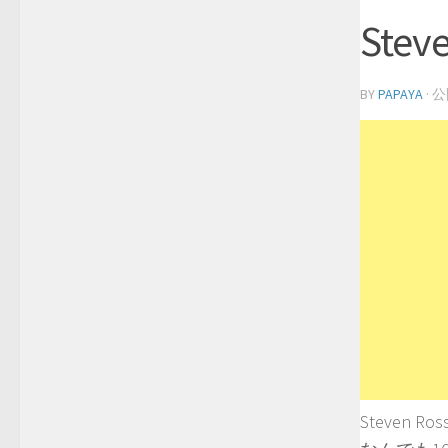
Stev
BY
PAPAYA
· 
Steven Ross