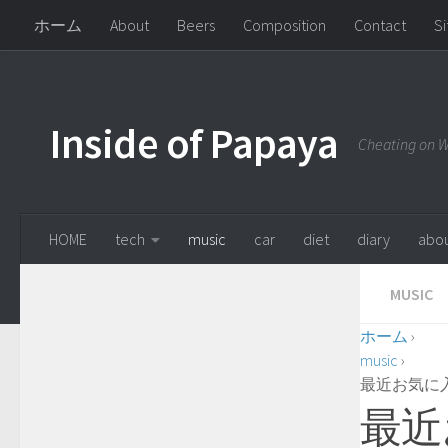
<----------------------------
---------------------------->
<---------------------------
ホーム
About
Beers
Composition
Contact
S
Inside of Papaya
Cheating on 
HOME
tech
music
car
diet
diary
abo
MUSIC
ホーム
›
music
›
最近お気に入り
最近