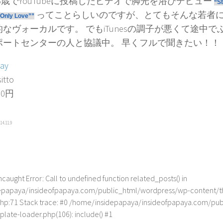
6歳でYouTubeに投稿したビデオで脚光を浴びデビュー
“St
って
ことらしいのですが、とてもそんな若者
Only Love””
なヴォーカルです。 でもiTunesの調子が悪くて途中
ポートセンターの人と協議中。 早くフルで聞きたい！！
Day
itto
00円
14.11.9
ncaught Error: Call to undefined function related_posts() in
epapaya/insideofpapaya.com/public_html/wordpress/wp-content
.php:71 Stack trace: #0 /home/insidepapaya/insideofpapaya.com/pu
late-loader.php(106): include() #1