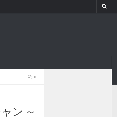
0
ャン ～