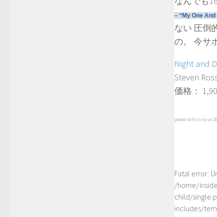
なんでも1
– “My One And 
ない
圧倒的
の。 今サ
Night and 
Steven Ross
価格： 1,9
posted with
sticky
on 20
Fatal error
: U
/home/insid
child/single
includes/temp