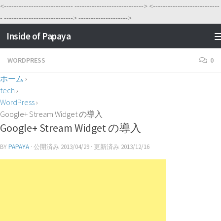
<----------------------------
---------------------------->
<---------------------------
-
---------------------------->
-------------------->
Inside of Papaya
WORDPRESS
0
ホーム
›
tech
›
WordPress
›
Google+ Stream Widget の導入
Google+ Stream Widget の導入
BY
PAPAYA
· 公開済み
2013/04/29
· 更新済み
2013/12/16