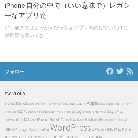
iPhone 自分の中で（いい意味で）レガシ
ーなアプリ達
少し前まではとっかえひっかえアプリを試していたけど、
最近落ち着いてき...
フォロー:
TAG CLOUD
Apple
Amazon
beer
AddThis
AdSense
Alfa Romeo
apache
147
affiliate
beAdSense
bitnami
Google
EC2
Facebook
Google Plus
BrewDog
Facebook for WordPress
Google Analytics
iOS
iPhone
MacBook
IFTTT
iPhone5
iTunes
MacBook Air
Haswell
iOS7
MacBook Pro
MBA
WordPress
plugin
OGP
Retina
Twitter
MBP
WPTouch
XSERVER
はてブ
ま
ビール
プラグイン
ラーメン
アプリ
るは
アフィリエイト
船橋