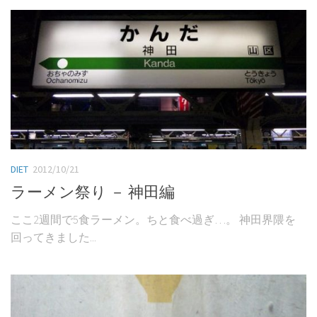
DIET
2012/10/21
ラーメン祭り － 神田編
ここ2週間で5食ラーメン。ちと食べ過ぎ…。 神田界隈を
回ってきました...