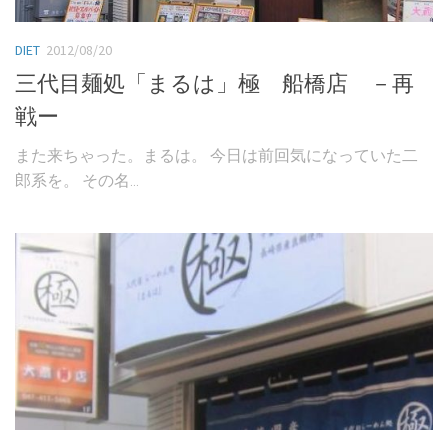
DIET
2012/08/20
三代目麺処「まるは」極 船橋店 －再
戦ー
また来ちゃった。まるは。 今日は前回気になっていた二
郎系を。 その名...