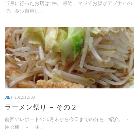
当月に行ったお店は4件。 最近、マジでお腹がアブナイの
で、多少自重し...
DIET
2012/12/09
ラーメン祭り － その２
前回のレポートの10月末から今日までの分をご紹介。 ・
用心棒 － 豚...