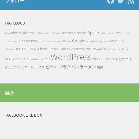
フォロー:
TAG CLOUD
Apple
Amazon
beer
AddThis
AdSense
Alfa Romeo
apache
147
affiliate
beAdSense
bitnami
Google
EC2
Facebook
Google Plus
BrewDog
Facebook for WordPress
Google Analytics
iOS
iPhone
MacBook
IFTTT
iPhone5
iTunes
MacBook Air
Haswell
iOS7
MacBook Pro
MBA
WordPress
plugin
OGP
Retina
Twitter
MBP
WPTouch
XSERVER
はてブ
ま
ビール
プラグイン
ラーメン
アプリ
るは
アフィリエイト
船橋
続き
FACEBOOK LIKE BOX