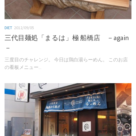
DIET
2012/09/05
三代目麺処「まるは」極 船橋店 －again
－
三度目のチャレンジ。 今日は鶏白湯らーめん。 このお店
の看板メニュー...